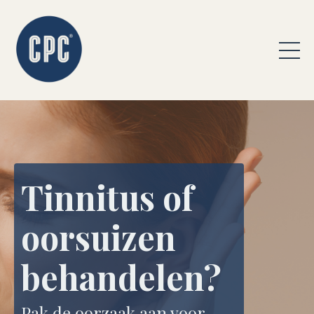
Tinnitus of
oorsuizen
behandelen?
Pak de oorzaak aan voor